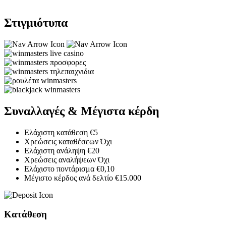
Στιγμιότυπα
Συναλλαγές & Μέγιστα κέρδη
Ελάχιστη κατάθεση
€5
Χρεώσεις καταθέσεων
Όχι
Ελάχιστη ανάληψη
€20
Χρεώσεις αναλήψεων
Όχι
Ελάχιστο ποντάρισμα
€0,10
Μέγιστο κέρδος ανά δελτίο
€15.000
Κατάθεση