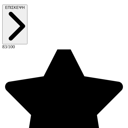
ΕΠΙΣΚΕΨΗ
83/100