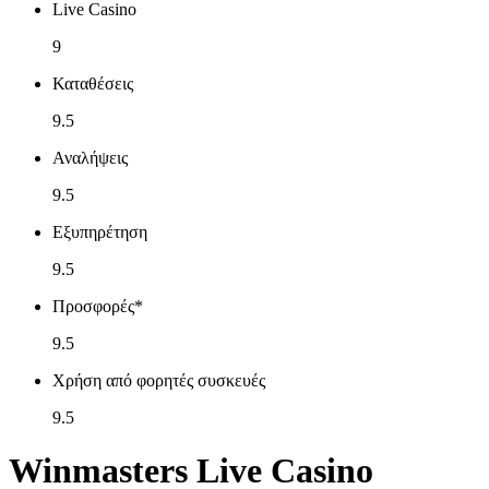
Live Casino
9
Καταθέσεις
9.5
Αναλήψεις
9.5
Εξυπηρέτηση
9.5
Προσφορές*
9.5
Χρήση από φορητές συσκευές
9.5
Winmasters Live Casino