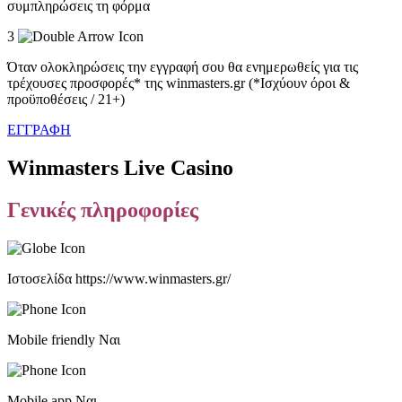
συμπληρώσεις τη φόρμα
3
Όταν ολοκληρώσεις την εγγραφή σου θα ενημερωθείς για τις
τρέχουσες προσφορές* της winmasters.gr (*Ισχύουν όροι &
προϋποθέσεις / 21+)
ΕΓΓΡΑΦΗ
Winmasters Live Casino
Γενικές πληροφορίες
Ιστοσελίδα
https://www.winmasters.gr/
Mobile friendly
Ναι
Mobile app
Ναι