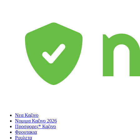
Νεα Καζινο
Νομιμα Καζινο 2026
Προσφορες* Καζινο
Φρουτακια
Ρουλετα