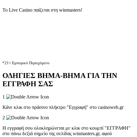
Το Live Casino παίζεται στη winmasters!
*21+ Εμπορικό Περιεχόμενο
ΟΔΗΓΙΕΣ ΒΗΜΑ-ΒΗΜΑ ΓΙΑ ΤΗΝ
ΕΓΓΡΑΦΗ ΣΑΣ
1
Κάνε κλικ στο πράσινο πλήκτρο "Εγγραφή" στο casinoweb.gr
2
Η εγγραφή σου ολοκληρώνεται με κλικ στο κουμπί "ΕΓΓΡΑΦΗ"
στο πάνω δεξιά σημείο της σελίδας winmasters.gr, αφού