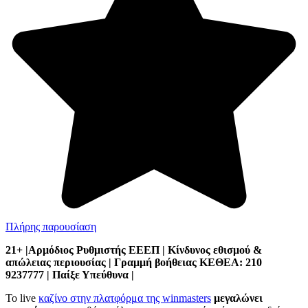
Πλήρης παρουσίαση
21+ |Αρμόδιος Ρυθμιστής ΕΕΕΠ | Κίνδυνος εθισμού &
απώλειας περιουσίας | Γραμμή βοήθειας ΚΕΘΕΑ: 210
9237777 | Παίξε Υπεύθυνα |
Το live
καζίνο στην πλατφόρμα της winmasters
μεγαλώνει