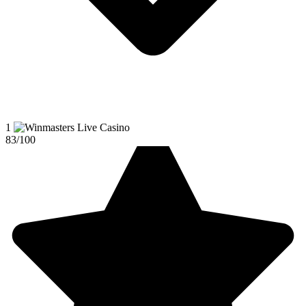
1
83/100