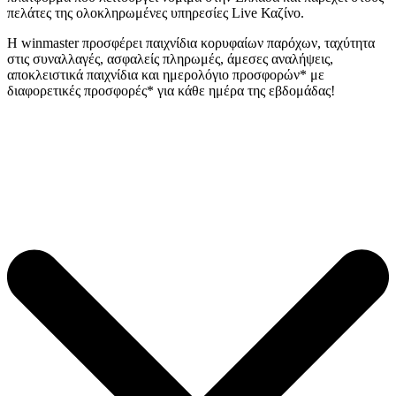
πελάτες της ολοκληρωμένες υπηρεσίες Live Καζίνο.
Η winmaster προσφέρει παιχνίδια κορυφαίων παρόχων, ταχύτητα
στις συναλλαγές, ασφαλείς πληρωμές, άμεσες αναλήψεις,
αποκλειστικά παιχνίδια και ημερολόγιο προσφορών* με
διαφορετικές προσφορές* για κάθε ημέρα της εβδομάδας!