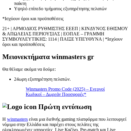
παίκτη
Υψηλό επίπεδο τμήματος εξυπηρέτησης πελατών
*Ισχύουν όροι και προϋποθέσεις
21+ | ΑΡΜΟΔΙΟΣ ΡΥΘΜΙΣΤΗΣ ΕΕΕΠ | ΚΙΝΔΥΝΟΣ ΕΘΙΣΜΟΥ
& ΑΠΩΛΕΙΑΣ ΠΕΡΙΟΥΣΙΑΣ | ΕΟΠΑΕ – ΓΡΑΜΜΗ
ΣΥΜΒΟΥΛΕΥΤΙΚΗΣ: 1114 | ΠΑΙΞΕ ΥΠΕΥΘΥΝΑ | *Ισχύουν
όροι και προϋποθέσεις
Μειονεκτήματα winmasters gr
Θα θέλαμε ακόμα να δούμε:
24ωρη εξυπηρέτηση πελατών.
Winmasters Promo Code (2025) – Ενεργοί
Κωδικοί – Δωρεάν Προσφορές*
Πρώτη εντύπωση
Η
winmasters
είναι μια διεθνής gaming πλατφόρμα που λειτουργεί
νόμιμα στην Ελλάδα και παρέχει στους πελάτες της
ολοκληρωμένες υπηρεσίες Live Καζίνο, Pre-match και Live