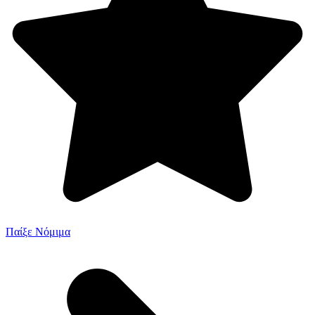
Παίξε Νόμιμα