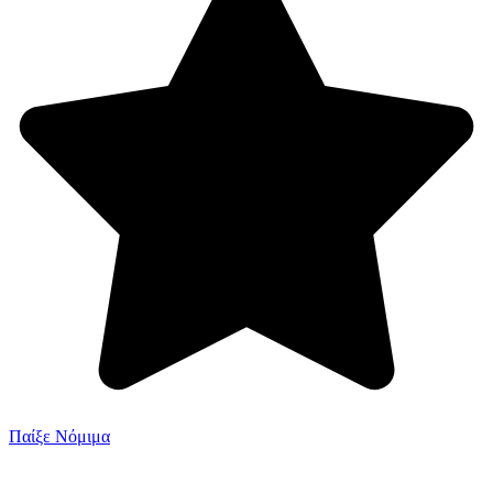
Παίξε Νόμιμα