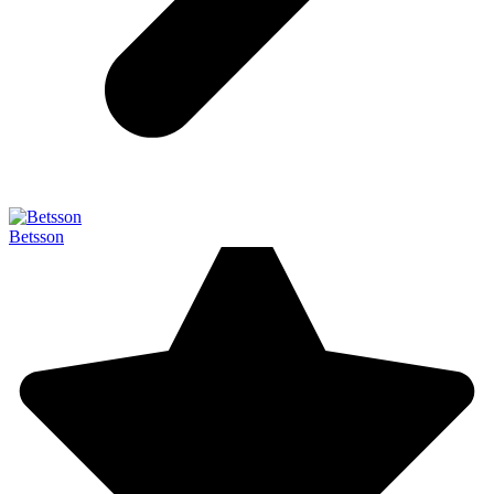
Betsson