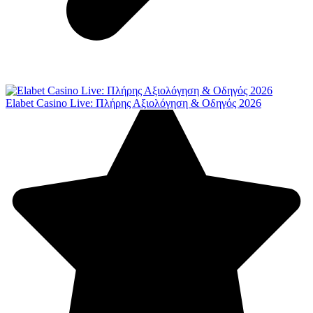
Elabet Casino Live: Πλήρης Αξιολόγηση & Οδηγός 2026