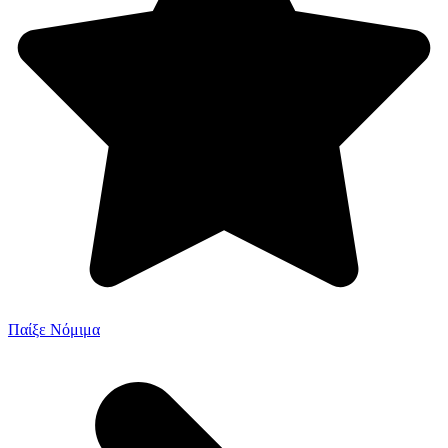
Παίξε Νόμιμα