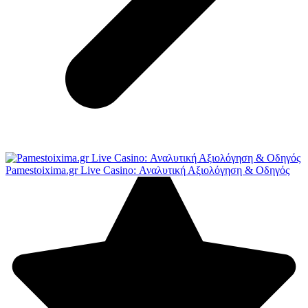
Pamestoixima.gr Live Casino: Αναλυτική Αξιολόγηση & Οδηγός