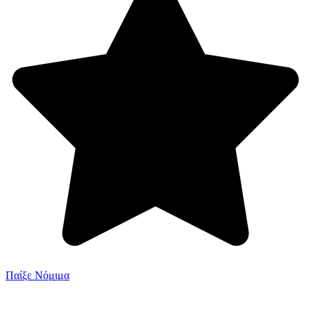
Παίξε Νόμιμα