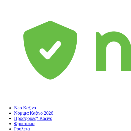
Νεα Καζινο
Νομιμα Καζινο 2026
Προσφορες* Καζινο
Φρουτακια
Ρουλετα