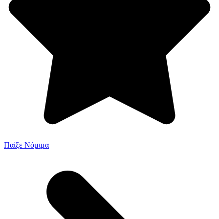
Παίξε Νόμιμα