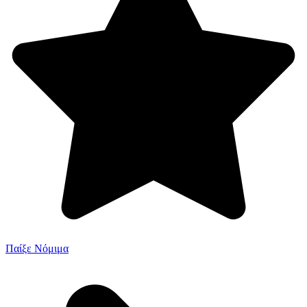
Παίξε Νόμιμα