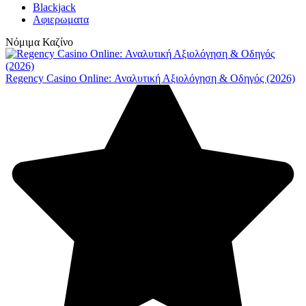
Blackjack
Αφιερωματα
Νόμιμα Καζίνο
Regency Casino Online: Αναλυτική Αξιολόγηση & Οδηγός (2026)