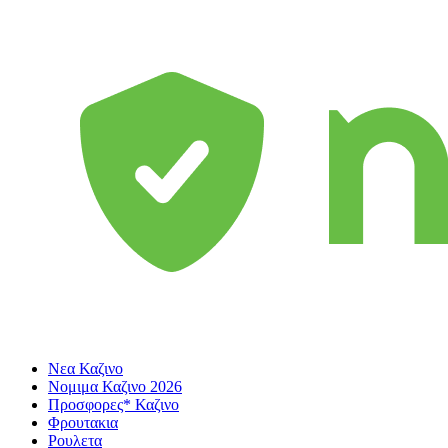
Νεα Καζινο
Νομιμα Καζινο 2026
Προσφορες* Καζινο
Φρουτακια
Ρουλετα