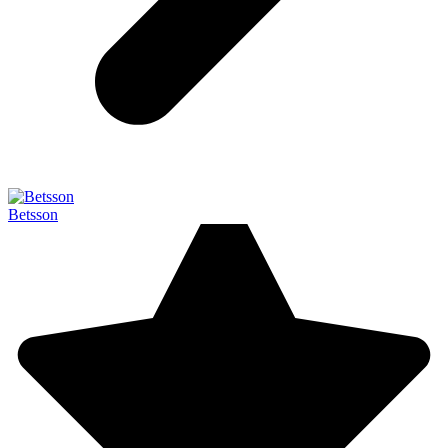
Betsson