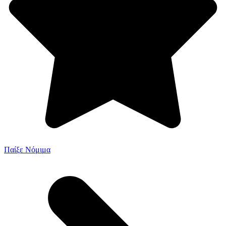
Παίξε Νόμιμα