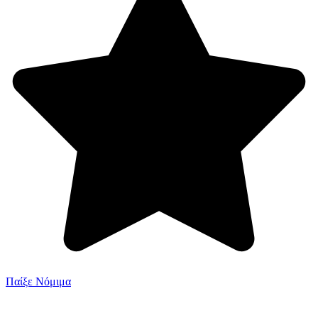
Παίξε Νόμιμα