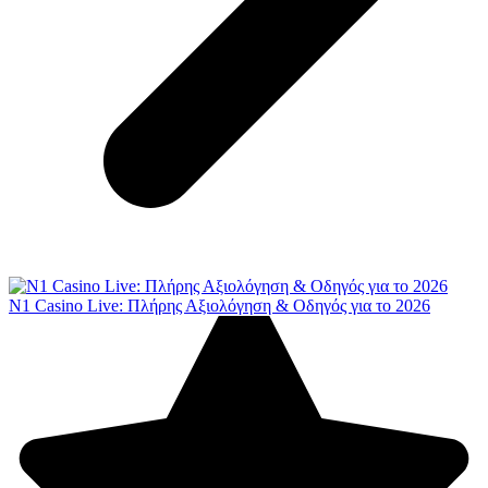
N1 Casino Live: Πλήρης Αξιολόγηση & Οδηγός για το 2026