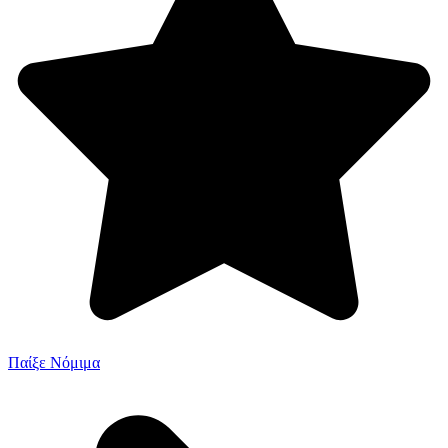
Παίξε Νόμιμα